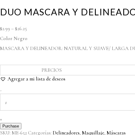
DUO MASCARA Y DELINEAD
$
2.99
–
$
26.25
Color Negro
MASCARA Y DELINEADOR: NATURAL Y SUAVE/ LARGA D
PRECIOS
Agregar a mi lista de deseos
DUO
-
MASCARA
Y
DELINEADOR
quantity
+
Purchase
SKU:
ME-652
Categorías:
Delineadores
,
Maquillaje
,
Máscaras