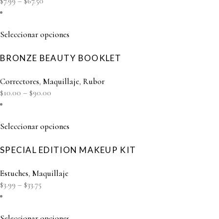
$
7.99
–
$
67.50
Seleccionar opciones
BRONZE BEAUTY BOOKLET
Correctores
,
Maquillaje
,
Rubor
$
10.00
–
$
90.00
Seleccionar opciones
SPECIAL EDITION MAKEUP KIT
Estuches
,
Maquillaje
$
3.99
–
$
33.75
Seleccionar opciones