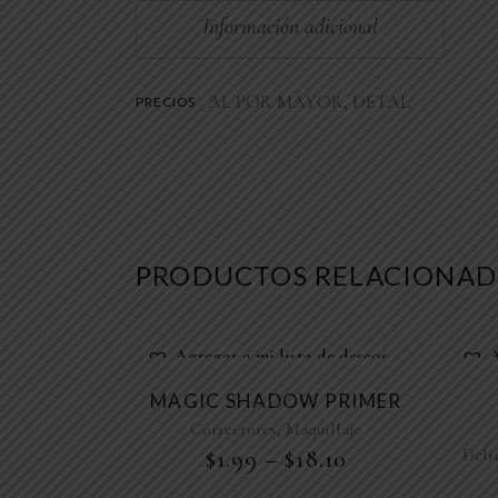
Información adicional
AL POR MAYOR, DETAL
PRECIOS
PRODUCTOS RELACIONAD
Agregar a mi lista de deseos
A
MAGIC SHADOW PRIMER
,
Correctores
Maquillaje
Deli
$
1.99
–
$
18.10