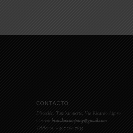
CONTACTO
Dirección:
Tumbamuerto, Vía Ricardo Alfaro
Correo:
brandoncompany@gmail.com
Teléfonos:
+ 507 260 7635