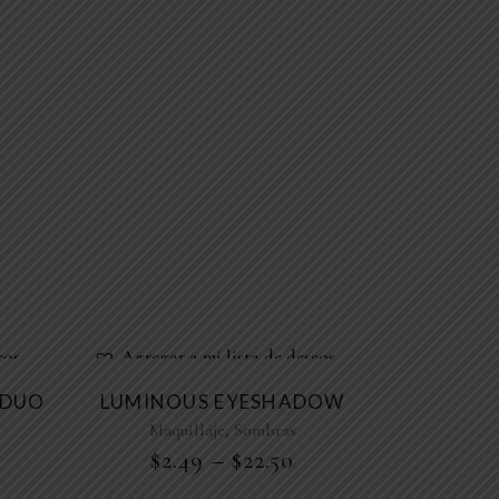
eos
Agregar a mi lista de deseos
 DUO
LUMINOUS EYESHADOW
,
Maquillaje
Sombras
$
2.49
–
$
22.50