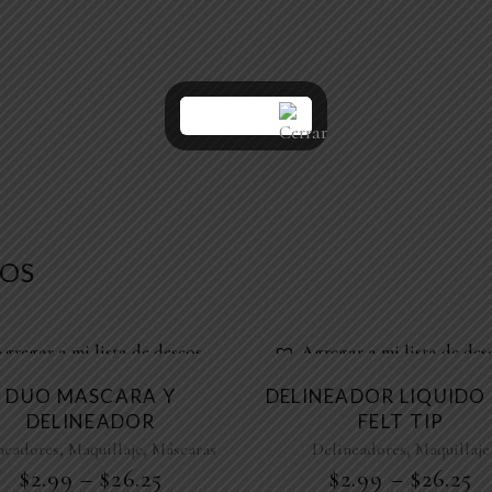
OS
gregar a mi lista de deseos
Agregar a mi lista de des
DUO MASCARA Y
DELINEADOR LIQUIDO
DELINEADOR
FELT TIP
,
,
,
neadores
Maquillaje
Máscaras
Delineadores
Maquillaje
$
2.99
–
$
26.25
$
2.99
–
$
26.25