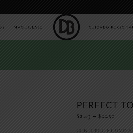
ADQUIERE TU PRODUCTO A PRECIO DETAL Y AL POR MAYO
OS
MAQUILLAJE
CUIDADO PERSONA
PERFECT TO
$
2.49
–
$
22.50
CONTORNO E ILUMINAD