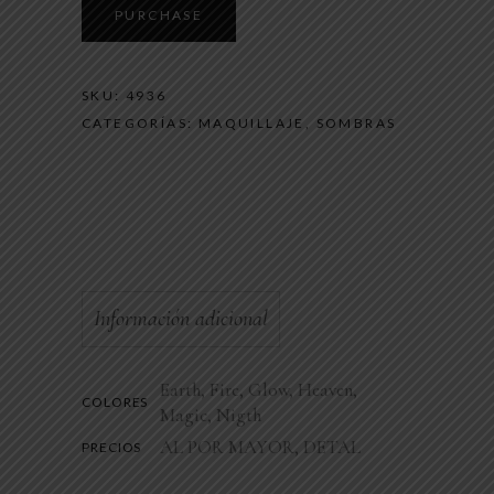
quantity
PURCHASE
SKU:
4936
CATEGORÍAS:
MAQUILLAJE
,
SOMBRAS
Información adicional
Earth, Fire, Glow, Heaven,
COLORES
Magic, Nigth
AL POR MAYOR, DETAL
PRECIOS