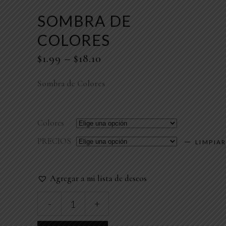
SOMBRA DE
COLORES
$
1.99
–
$
18.10
Sombra de Colores
Colores
PRECIOS
LIMPIA
Agregar a mi lista de deseos
SOMBRA
-
+
DE
COLORES