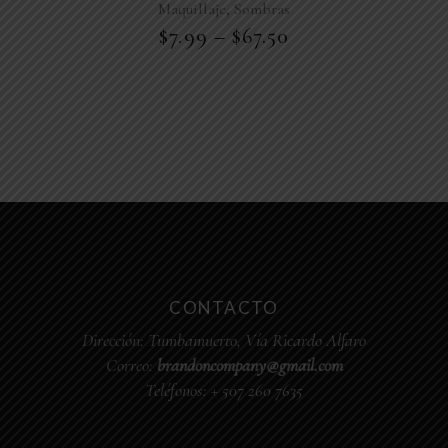
,
Maquillaje
Sombras
$
7.99
–
$
67.50
CONTACTO
Dirección:
Tumbamuerto, Vía Ricardo Alfaro
Correo:
brandoncompany@gmail.com
Teléfonos:
+ 507 260 7635