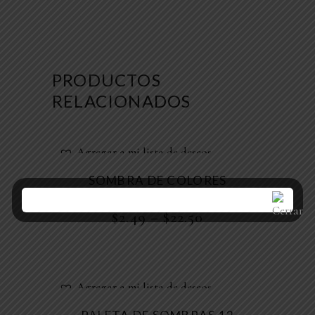
PRODUCTOS
RELACIONADOS
Agregar a mi lista de deseos
SOMBRA DE COLORES
,
Maquillaje
Sombras
$
2.49
–
$
22.50
Agregar a mi lista de deseos