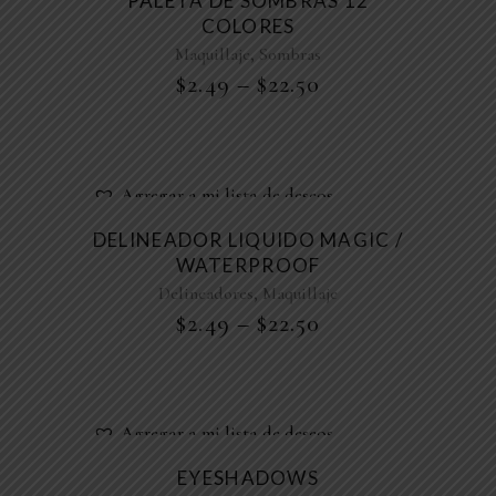
PALETA DE SOMBRAS 12
COLORES
,
Maquillaje
Sombras
$
2.49
–
$
22.50
Agregar a mi lista de deseos
DELINEADOR LIQUIDO MAGIC /
WATERPROOF
,
Delineadores
Maquillaje
$
2.49
–
$
22.50
Agregar a mi lista de deseos
EYESHADOWS